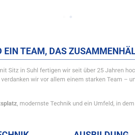
Karriere bei VIA Laser & Syste
Karriere bei VIA Laser & Sy
ERE BEI VIA LASER & SYSTEMT
VIA LASER & SYSTEMTECHNIK
D EIN TEAM, DAS ZUSAMMENHÄ
it Sitz in Suhl fertigen wir seit über 25 Jahren 
 verdanken wir vor allem einem starken Team – u
tsplatz
, modernste Technik und ein Umfeld, in dem 
TECHNIK
AUSBILDUNG